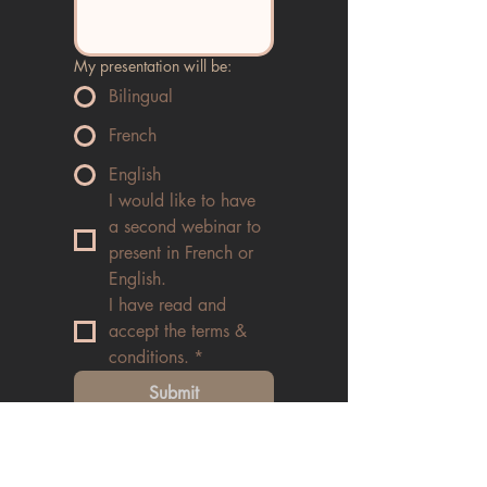
My presentation will be:
Bilingual
French
English
I would like to have 
a second webinar to 
present in French or 
English.
I have read and 
accept the terms & 
conditions.
*
Submit
Please read the privacy policy and