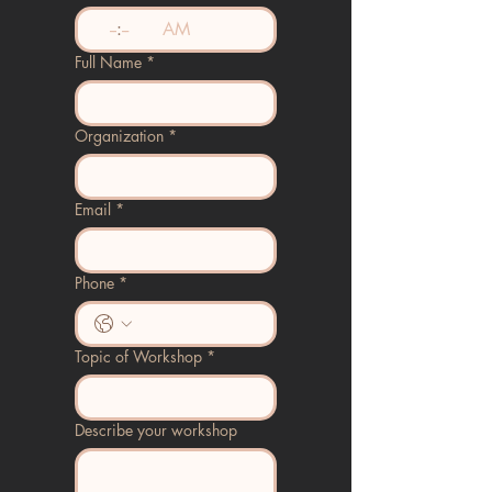
:
AM
Full Name
*
Organization
*
Email
*
Phone
*
Topic of Workshop
*
Describe your workshop